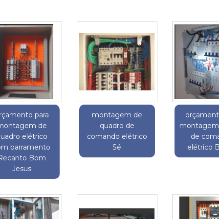
rçamento para
montagem de
orçament
montagem de
quadro de
montagem 
uadro elétrico
comando elétrico
de com
om barramento
Sé
elétrico
Recanto Bom
Jesus