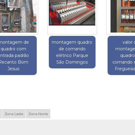
montagem de
montagem quadro
valor 
quadro com
de comando
montag
ntrada padrão
elétrico Parque
quadro
Recanto Bom
São Domingos
comando e
Jesus
Freguesi
Zona Leste
Zona Norte