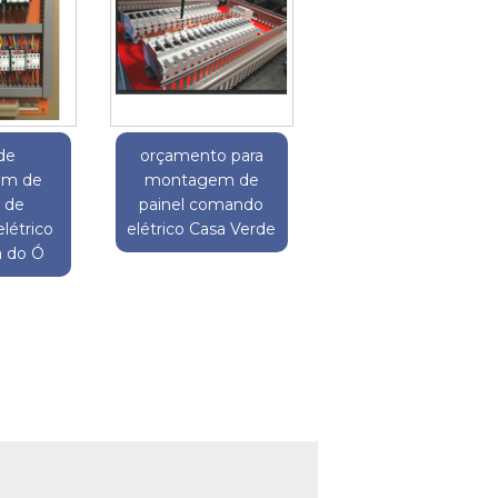
de
orçamento para
em de
montagem de
 de
painel comando
létrico
elétrico Casa Verde
a do Ó