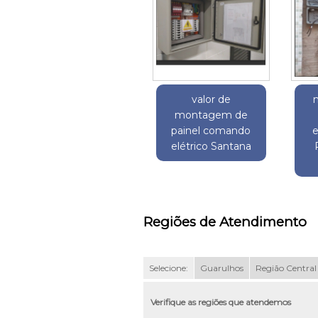
valor de
montagem de
painel comando
e
elétrico Santana
Regiões de Atendimento
Selecione:
Guarulhos
Região Central
Verifique as regiões que atendemos