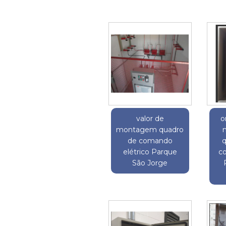
valor de
o
montagem quadro
de comando
q
elétrico Parque
c
São Jorge