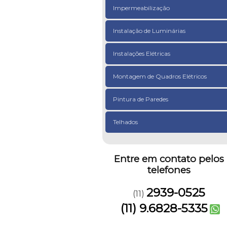
Impermeabilização
Instalação de Luminárias
Instalações Elétricas
Montagem de Quadros Elétricos
Pintura de Paredes
Telhados
Entre em contato pelos
telefones
2939-0525
(11)
(11) 9.6828-5335