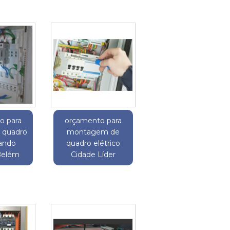
o para
orçamento para
quadro
montagem de
ando
quadro elétrico
 Belém
Cidade Líder