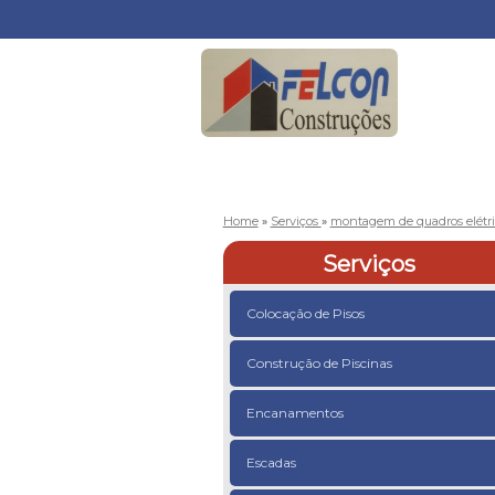
Home
»
Serviços
»
montagem de quadros elétr
Serviços
Colocação de Pisos
Construção de Piscinas
Encanamentos
Escadas