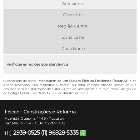
Selecione:
Guarulhos
Região Central
Zona Leste
Zona Norte
Verifique as regiões que atendemos
O conteúdo do texto "
Montagem de um Quadro Elétrico Residencial Tucuruvi
" é de
direito reservado. Sua reprodução, parcial ou total, mesmo citando nossos links, é
proibida sem a autorização do autor. Crime de violação de direito autoral – artigo 184
do Código Penal –
Lei 9610/98 - Lei de direitos autorais
.
Felcon - Construções e Reforma
Avenida Guapira, 1446 - Tucuruvi
São Paulo - SP - CEP: 02265-002
2939-0525
(11) 9.6828-5335
(11)