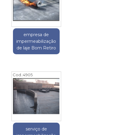
empresa de
impermeabilização
de laje Bom Retiro
Cod.:
4905
serviço de