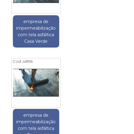
empresa de
impermeabilização
com tela asfáltica
Casa Verde
Cod.:
4896
empresa de
impermeabilização
com tela asfáltica