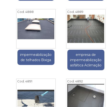
Cod.:
4888
Cod.:
4889
impermeabilização
empresa de
de telhados Bixiga
impermeabilização
asfáltica Aclimação
Cod.:
4891
Cod.:
4892