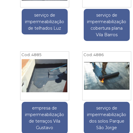
serviço de
serviço de
impermeabilização
impermeabilização
de telhados Luz
cobertura plana
Vila Barros
Cod.:
4885
Cod.:
4886
empresa de
serviço de
impermeabilização
impermeabilização
de terraços Vila
dos solos Parque
Gustavo
São Jorge