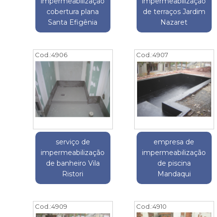
impermeabilização
impermeabilização
cobertura plana
de terraços Jardim
Santa Efigênia
Nazaret
Cod.:
4906
Cod.:
4907
serviço de
empresa de
impermeabilização
impermeabilização
de banheiro Vila
de piscina
Ristori
Mandaqui
Cod.:
4909
Cod.:
4910