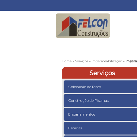
Home
»
Serviços
»
impermeabilização
»
imperm
Serviços
Colocação de Pisos
Construção de Piscinas
Encanamentos
Escadas