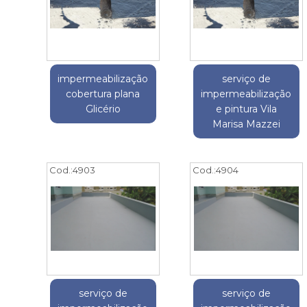
impermeabilização
serviço de
cobertura plana
impermeabilização
Glicério
e pintura Vila
Marisa Mazzei
Cod.:
4903
Cod.:
4904
serviço de
serviço de