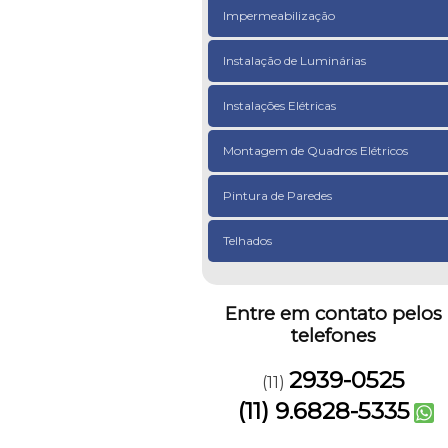
Impermeabilização
Instalação de Luminárias
Instalações Elétricas
Montagem de Quadros Elétricos
Pintura de Paredes
Telhados
Entre em contato pelos
telefones
2939-0525
(11)
(11) 9.6828-5335