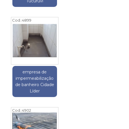
Tucuruvi
Cod.:
4899
empresa de
impermeabilização
de banheiro Cidade
Líder
Cod.:
4902