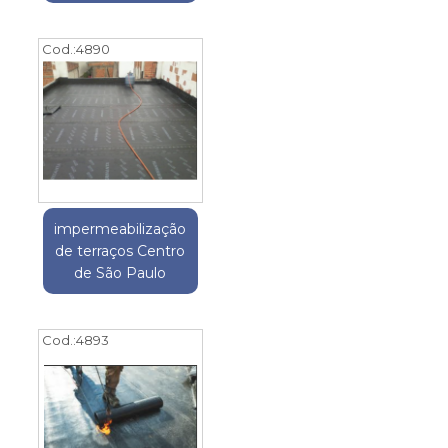
Cod.:
4890
impermeabilização
de terraços Centro
de São Paulo
Cod.:
4893