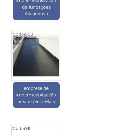
impermeabilização
de fundações
Aricanduva
Cod.:
4908
empresa de
impermeabilização
área externa Maia
Cod.:
4911