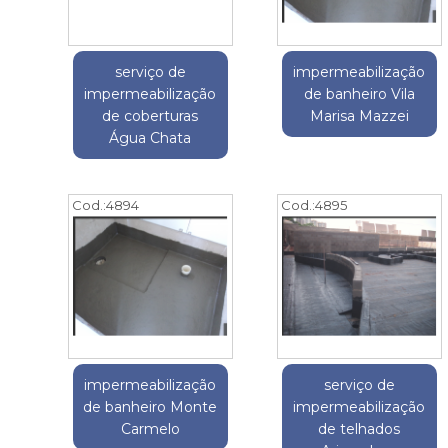
serviço de
impermeabilização
impermeabilização
de banheiro Vila
de coberturas
Marisa Mazzei
Água Chata
Cod.:
4894
Cod.:
4895
impermeabilização
serviço de
de banheiro Monte
impermeabilização
Carmelo
de telhados