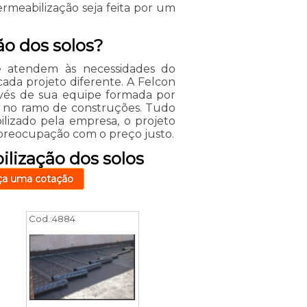
meabilização seja feita por um
o dos solos?
e atendem às necessidades do
cada projeto diferente. A Felcon
ravés de sua equipe formada por
ia no ramo de construções. Tudo
lizado pela empresa, o projeto
 preocupação com o preço justo.
lização dos solos
ça uma cotação
Cod.:
4884