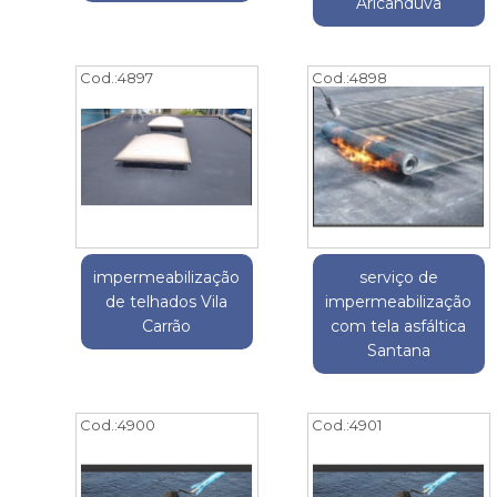
Aricanduva
Cod.:
4897
Cod.:
4898
impermeabilização
serviço de
de telhados Vila
impermeabilização
Carrão
com tela asfáltica
Santana
Cod.:
4900
Cod.:
4901