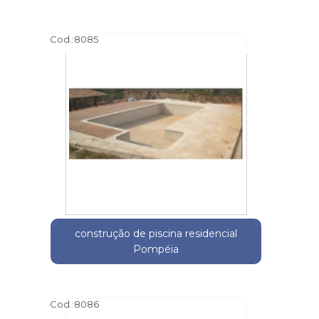
Cod.:
8085
construção de piscina residencial
Pompéia
Cod.:
8086