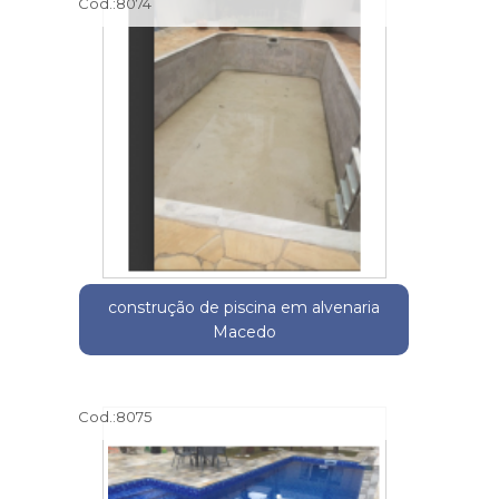
Cod.:
8074
construção de piscina em alvenaria
Macedo
Cod.:
8075