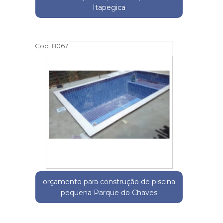
Itapegica
Cod.:
8067
orçamento para construção de piscina
pequena Parque do Chaves