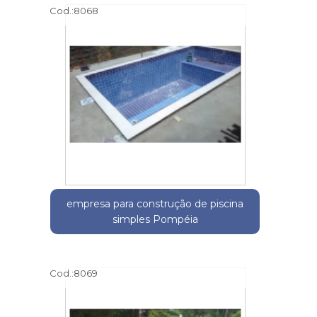
Cod.:
8068
empresa para construção de piscina
simples Pompéia
Cod.:
8069