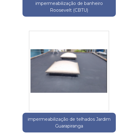
impermeabilização de banheiro
Roosevelt (CBTU)
impermeabilização de telhados Jardim
Guarapiranga