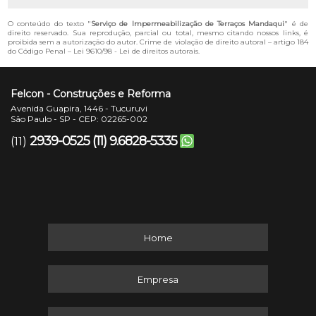
O conteúdo do texto "
Serviço de Impermeabilização de Terraços Mandaqui
" é de
direito reservado. Sua reprodução, parcial ou total, mesmo citando nossos links, é
proibida sem a autorização do autor. Crime de violação de direito autoral – artigo 184
do Código Penal –
Lei 9610/98 - Lei de direitos autorais
.
Felcon - Construções e Reforma
Avenida Guapira, 1446 - Tucuruvi
São Paulo - SP - CEP: 02265-002
2939-0525
(11) 9.6828-5335
(11)
Home
Empresa