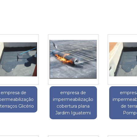
empresa de
empresa de
empres
permeabilização
impermeabilização
impermeabi
terraços Glicério
cobertura plana
de terr
Jardim Iguatemi
Pompé