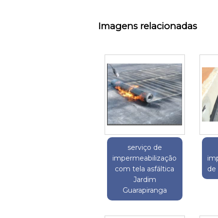
Imagens relacionadas
serviço de
impermeabilização
im
com tela asfáltica
de 
Jardim
Guarapiranga