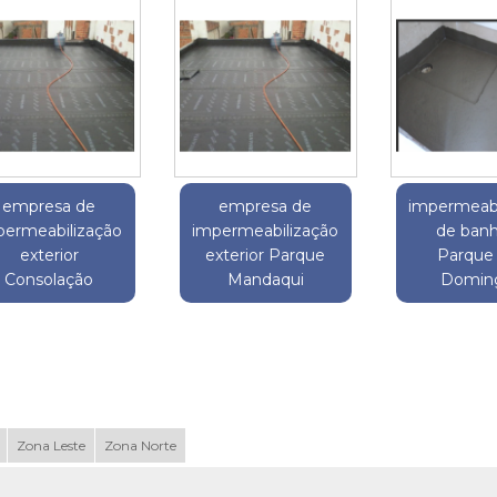
empresa de
empresa de
impermeabi
permeabilização
impermeabilização
de banh
exterior
exterior Parque
Parque
Consolação
Mandaqui
Domin
Zona Leste
Zona Norte