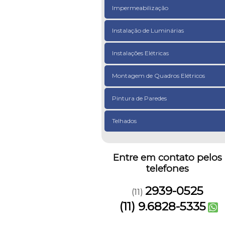
Impermeabilização
Instalação de Luminárias
Instalações Elétricas
Montagem de Quadros Elétricos
Pintura de Paredes
Telhados
Entre em contato pelos
telefones
2939-0525
(11)
(11) 9.6828-5335