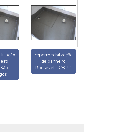
lização
impermeabilização
eiro
de banheiro
 São
Roosevelt (CBTU)
gos