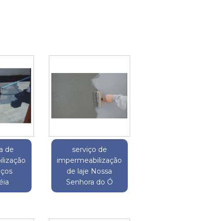
a de
serviço de
lização
impermeabilização
aços
de laje Nossa
ia
Senhora do Ó