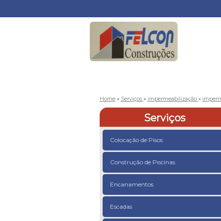
Home
»
Serviços
»
impermeabilização
»
imperm
Serviços
Colocação de Pisos
Construção de Piscinas
Encanamentos
Escadas