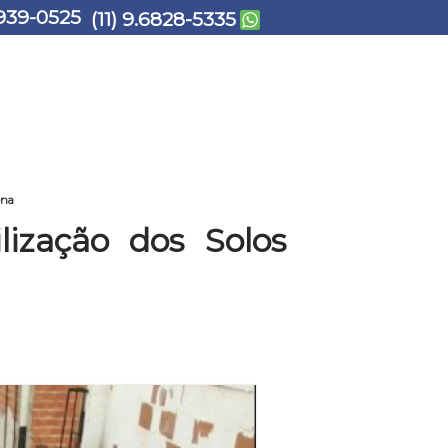
939-0525
(11) 9.6828-5335
ena
ização dos Solos