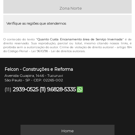
Zona Norte
Verifique as regiões que atendemos
O conteúdo do texto "
Quanto Custa Encanamento área de Serviço Invernada
" é de
direito reservado. Sua reprodução, parcial ou total, mesmo citando nossos links, é
proibida sem a autorização do autor. Crime de violação de direito autoral – artigo 184
do Código Penal –
Lei 9610/98 - Lei de direitos autorais
.
Felcon - Construções e Reforma
Avenida Guapira, 1446 - Tucuruvi
São Paulo - SP - CEP: 02265-002
2939-0525
(11) 9.6828-5335
(11)
Home