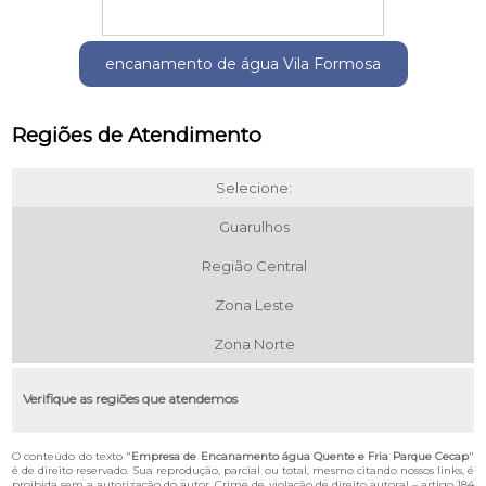
encanamento de água Vila Formosa
Regiões de Atendimento
Selecione:
Guarulhos
Região Central
Zona Leste
Zona Norte
Verifique as regiões que atendemos
O conteúdo do texto "
Empresa de Encanamento água Quente e Fria Parque Cecap
"
é de direito reservado. Sua reprodução, parcial ou total, mesmo citando nossos links, é
proibida sem a autorização do autor. Crime de violação de direito autoral – artigo 184