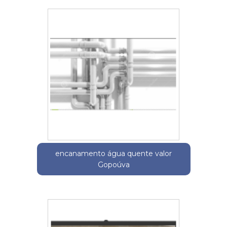
encanamento água quente valor
Gopoúva