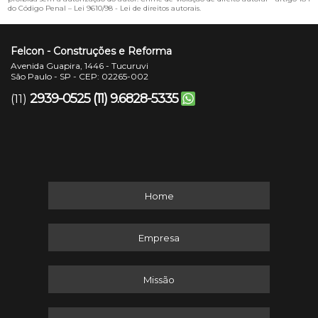
do Código Penal –
Lei 9610/98 - Lei de direitos autorais
.
Felcon - Construções e Reforma
Avenida Guapira, 1446 - Tucuruvi
São Paulo - SP - CEP: 02265-002
2939-0525
(11) 9.6828-5335
(11)
Home
Empresa
Missão