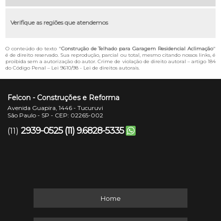
Verifique as regiões que atendemos
O conteúdo do texto "
Construção de Telhado para Garagem Residencial Aclimação
"
é de direito reservado. Sua reprodução, parcial ou total, mesmo citando nossos links, é
proibida sem a autorização do autor. Crime de violação de direito autoral – artigo 184
do Código Penal –
Lei 9610/98 - Lei de direitos autorais
.
Felcon - Construções e Reforma
Avenida Guapira, 1446 - Tucuruvi
São Paulo - SP - CEP: 02265-002
2939-0525
(11) 9.6828-5335
(11)
Home