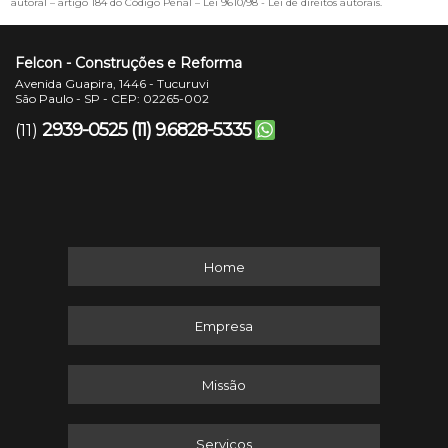
autoral – artigo 184 do Código Penal –
Lei 9610/98 - Lei de direitos autorais
.
Felcon - Construções e Reforma
Avenida Guapira, 1446 - Tucuruvi
São Paulo - SP - CEP: 02265-002
2939-0525
(11) 9.6828-5335
(11)
Home
Empresa
Missão
Serviços