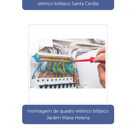
elétrico bifásico Santa Cecília
montagem de quadro elétrico bifásico
Jardim Maria Helena