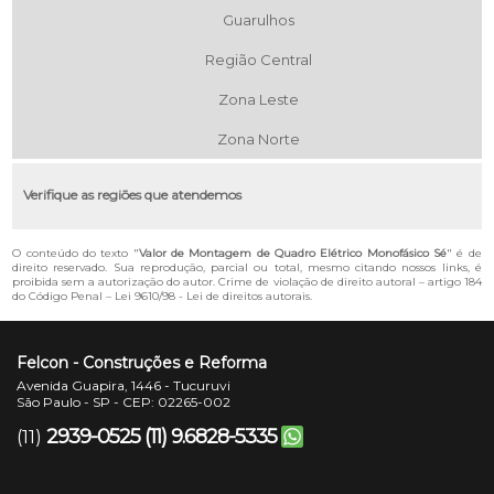
Guarulhos
Região Central
Zona Leste
Zona Norte
Verifique as regiões que atendemos
O conteúdo do texto "
Valor de Montagem de Quadro Elétrico Monofásico Sé
" é de
direito reservado. Sua reprodução, parcial ou total, mesmo citando nossos links, é
proibida sem a autorização do autor. Crime de violação de direito autoral – artigo 184
do Código Penal –
Lei 9610/98 - Lei de direitos autorais
.
Felcon - Construções e Reforma
Avenida Guapira, 1446 - Tucuruvi
São Paulo - SP - CEP: 02265-002
2939-0525
(11) 9.6828-5335
(11)