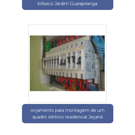
bifásico Jardim Guarapiranga
orçamento para montagem de um
quadro elétrico residencial Jaçanã