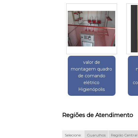
valor de
montagem quadro
de comando
elétrico
co
Higienópolis
Regiões de Atendimento
Selecione:
Guarulhos
Região Central