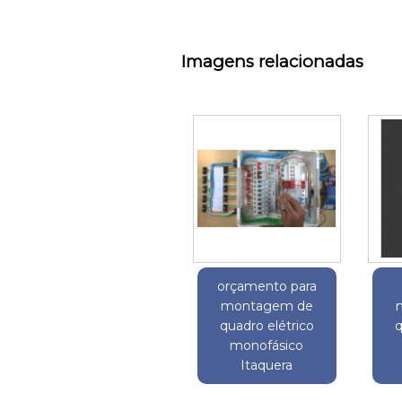
Imagens relacionadas
orçamento para
montagem de
quadro elétrico
q
monofásico
Itaquera