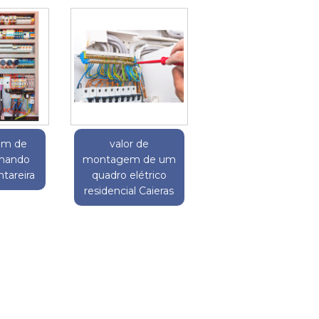
em de
valor de
omando
montagem de um
ntareira
quadro elétrico
residencial Caieras