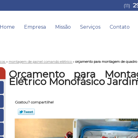
2
(11)
Home
Empresa
Missão
Serviços
Contato
icos
»
montagem de painel comando elétrico
»
orçamento para montagem de quadro el
Orçamento para Mont
Elétrico Monofásico Jardim
Gostou? compartilhe!