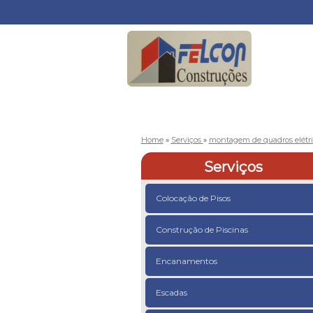
Home
»
Serviços
»
montagem de quadros elétr
Serviços
Colocação de Pisos
Construção de Piscinas
Encanamentos
Escadas