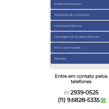
Impermeabilização
Instalação de Luminárias
Instalações Elétricas
Montagem de Quadros Elétricos
Pintura de Paredes
Telhados
Entre em contato pelos
telefones
2939-0525
(11)
(11) 9.6828-5335