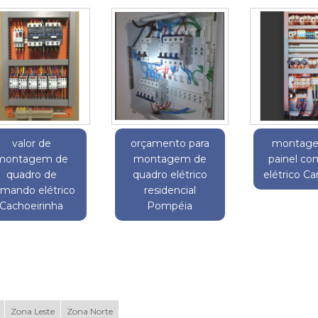
valor de
orçamento para
montag
montagem de
montagem de
painel c
quadro de
quadro elétrico
elétrico Ca
mando elétrico
residencial
Cachoeirinha
Pompéia
Zona Leste
Zona Norte