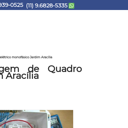
939-0525
(11) 9.6828-5335
étrico monofásico Jardim Aracília
agem de Quadro
 Aracília