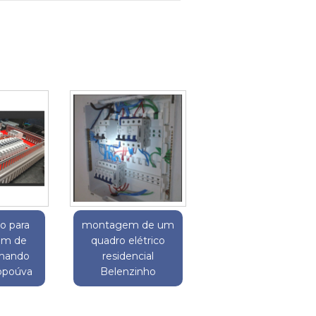
o para
montagem de um
em de
quadro elétrico
omando
residencial
Gopoúva
Belenzinho