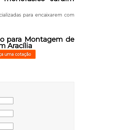
cializadas para encaixarem com
to para Montagem de
m Aracília
ça uma cotação