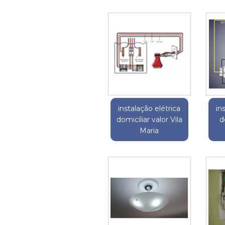
instalação elétrica
in
domiciliar valor Vila
d
Maria