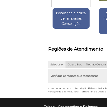
instalação eletrica
de lampadas
in
Consolação
Regiões de Atendimento
Selecione:
Guarulhos
Região Central
Verifique as regiões que atendemos
O conteúdo do texto "
Instalação Elétrica Valor 
violação de direito autoral – artigo 184 do Código
Felcon - Construções e Reforma