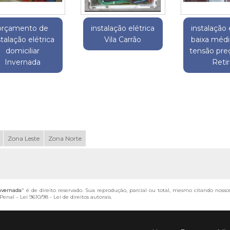
orçamento de
instalação elétrica
instalação 
stalação elétrica
Vila Carrão
baixa média
domiciliar
tensão pr
Invernada
Reti
Zona Leste
Zona Norte
Invernada
" é de direito reservado. Sua reprodução, parcial ou total, mesmo citando nosso
 Penal –
Lei 9610/98 - Lei de direitos autorais
.