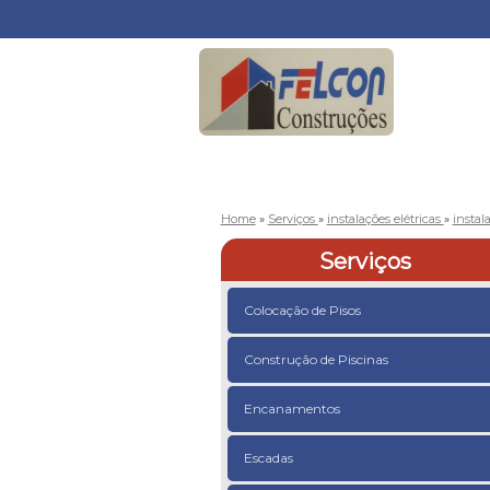
Home
»
Serviços
»
instalações elétricas
»
instal
Serviços
Colocação de Pisos
Construção de Piscinas
Encanamentos
Escadas