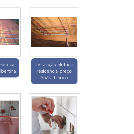
elétrica
instalação elétrica
Albertina
residencial preço
Anália Franco