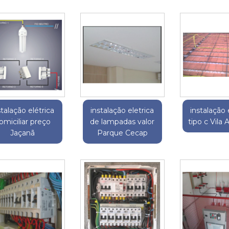
stalação elétrica
instalação eletrica
instalação 
omiciliar preço
de lampadas valor
tipo c Vila 
Jaçanã
Parque Cecap