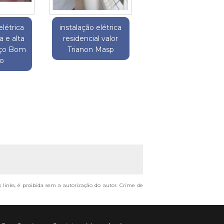
elétrica
instalação elétrica
 e alta
residencial valor
eço Bom
Trianon Masp
ro
s links, é proibida sem a autorização do autor. Crime de