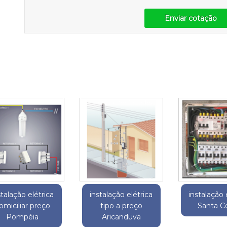
Enviar cotação
stalação elétrica
instalação elétrica
instalação 
omiciliar preço
tipo a preço
Santa Ce
Pompéia
Aricanduva