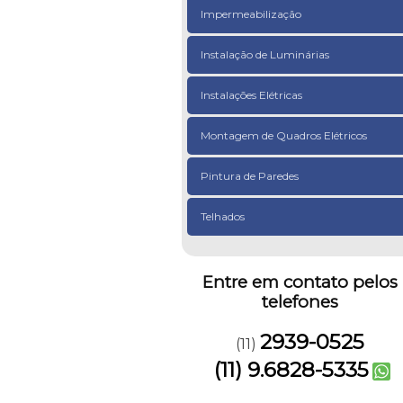
Impermeabilização
Instalação de Luminárias
Instalações Elétricas
Montagem de Quadros Elétricos
Pintura de Paredes
Telhados
Entre em contato pelos
telefones
2939-0525
(11)
(11) 9.6828-5335