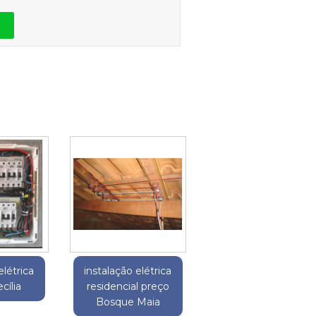
elétrica
instalação elétrica
cília
residencial preço
Bosque Maia