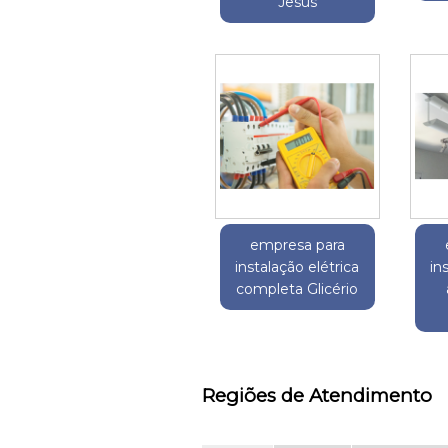
Jesus
empresa para
instalação elétrica
in
completa Glicério
Regiões de Atendimento