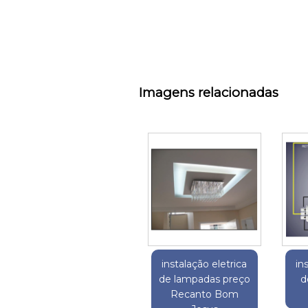
Imagens relacionadas
instalação eletrica
in
de lampadas preço
d
Recanto Bom