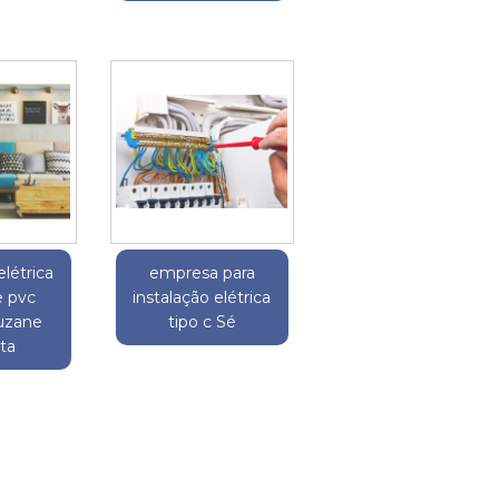
elétrica
empresa para
e pvc
instalação elétrica
uzane
tipo c Sé
ta