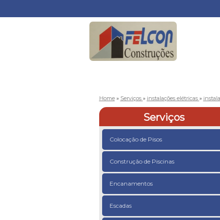
Home
»
Serviços
»
instalações elétricas
»
instal
Serviços
Colocação de Pisos
Construção de Piscinas
Encanamentos
Escadas