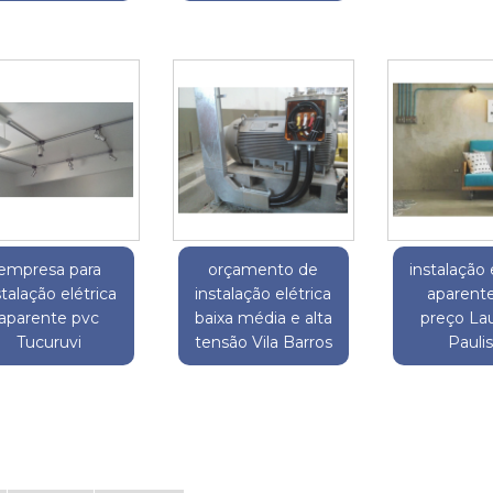
empresa para
orçamento de
instalação 
stalação elétrica
instalação elétrica
aparent
aparente pvc
baixa média e alta
preço La
Tucuruvi
tensão Vila Barros
Paulis