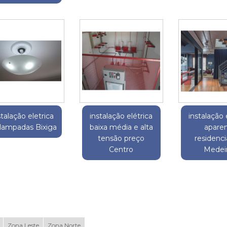
stalação eletrica
instalação elétrica
instalação 
lampadas Bixiga
baixa média e alta
apare
tensão preço
residencia
Centro
Medei
Zona Leste
Zona Norte