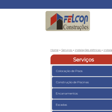
Home
»
Serviços
»
instalações elétricas
»
instal
Serviços
Colocação de Pisos
Construção de Piscinas
Encanamentos
Escadas