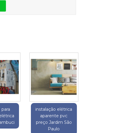
 para
instalação elétrica
elétrica
aparente pvc
Cambuci
preço Jardim São
Paulo