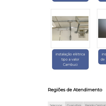
instalação elétrica
in
tipo a valor
de 
Cambuci
Regiões de Atendimento
Selecione:
Guarulhos
Região Central