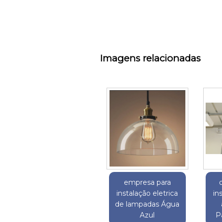
Imagens relacionadas
empresa para
instalação eletrica
in
de lampadas Água
Azul
P