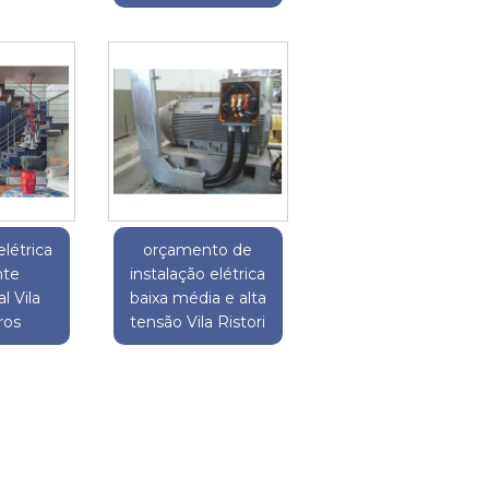
elétrica
orçamento de
nte
instalação elétrica
l Vila
baixa média e alta
ros
tensão Vila Ristori