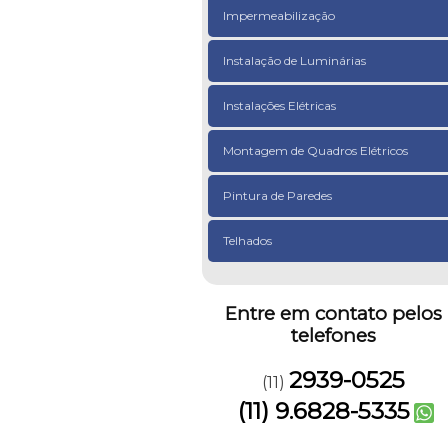
Impermeabilização
Instalação de Luminárias
Instalações Elétricas
Montagem de Quadros Elétricos
Pintura de Paredes
Telhados
Entre em contato pelos
telefones
2939-0525
(11)
(11) 9.6828-5335