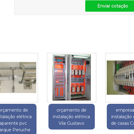
Enviar cotação
orçamento de
orçamento de
empresa
stalação elétrica
instalação elétrica
instalação 
aparente pvc
Vila Gustavo
de casas 
arque Peruche