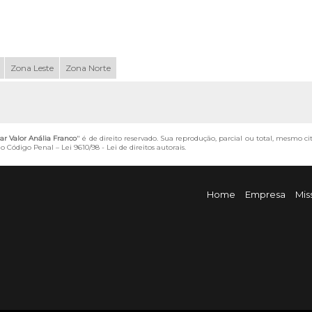
Zona Leste
Zona Norte
iar Valor Anália Franco
" é de direito reservado. Sua reprodução, parcial ou total, mesmo ci
 do Código Penal –
Lei 9610/98 - Lei de direitos autorais
.
Home
Empresa
Mis