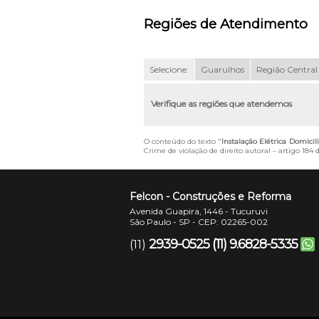
Regiões de Atendimento
Selecione:
Guarulhos
Região Central
Verifique as regiões que atendemos
O conteúdo do texto "
Instalação Elétrica Domicil
Crime de violação de direito autoral – artigo 184
Felcon - Construções e Reforma
Avenida Guapira, 1446 - Tucuruvi
São Paulo - SP - CEP: 02265-002
2939-0525
(11) 9.6828-5335
(11)