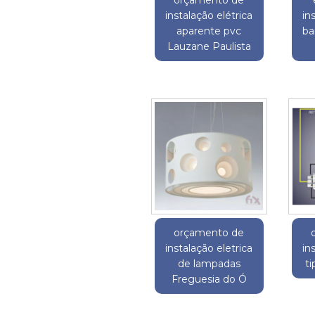
instalação elétrica
in
aparente pvc
ba
Lauzane Paulista
orçamento de
instalação eletrica
in
de lampadas
ti
Freguesia do Ó