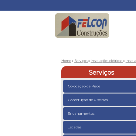
Home
»
Serviços
»
instalações elétricas
»
instal
Serviços
Colocação de Pisos
Construção de Piscinas
Encanamentos
Escadas