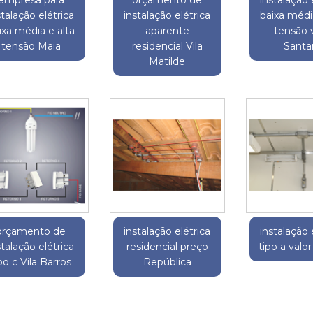
stalação elétrica
instalação elétrica
baixa média
ixa média e alta
aparente
tensão 
tensão Maia
residencial Vila
Santa
Matilde
orçamento de
instalação elétrica
instalação 
stalação elétrica
residencial preço
tipo a valor
po c Vila Barros
República