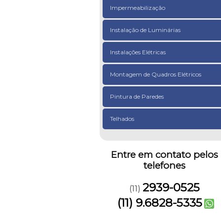
Impermeabilização
Instalação de Luminárias
Instalações Elétricas
Montagem de Quadros Elétricos
Pintura de Paredes
Telhados
Entre em contato pelos
telefones
2939-0525
(11)
(11) 9.6828-5335