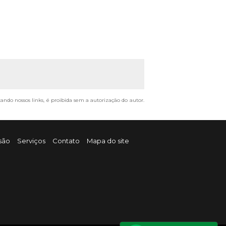
tando nossos links, é proibida sem a autorização do autor.
são
Serviços
Contato
Mapa do site