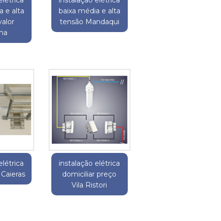
 e alta
baixa média e alta
valor
tensão Mandaqui
na
elétrica
instalação elétrica
 Caieras
domiciliar preço
Vila Ristori