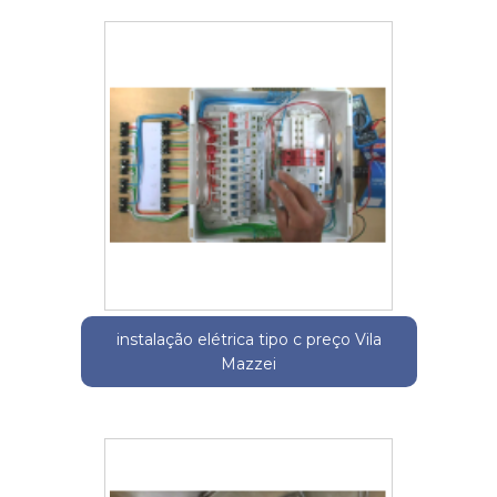
instalação elétrica tipo c preço Vila
Mazzei