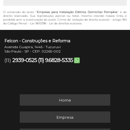
O conteúdo do texto "
Empresa para Instalação Elétrica Domiciliar Pompéia
" é de
direito reservado. Sua reprodução, parcial ou total, mesmo citando nossos links, é
proibida sem a autorização do autor. Crime de violação de direito autoral – artigo 184
do Código Penal –
Lei 9610/98 - Lei de direitos autorais
.
Felcon - Construções e Reforma
Avenida Guapira, 1446 - Tucuruvi
São Paulo - SP - CEP: 02265-002
2939-0525
(11) 9.6828-5335
(11)
Home
Empresa