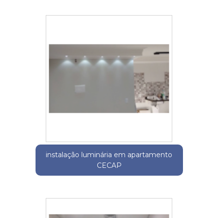
instalação luminária em apartamento
CECAP