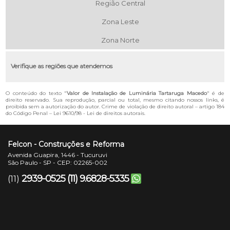
Região Central
Zona Leste
Zona Norte
Verifique as regiões que atendemos
O conteúdo do texto "
Valor de Instalação de Luminária Tartaruga Macedo
" é de
direito reservado. Sua reprodução, parcial ou total, mesmo citando nossos links, é
proibida sem a autorização do autor. Crime de violação de direito autoral – artigo 184
do Código Penal –
Lei 9610/98 - Lei de direitos autorais
.
Felcon - Construções e Reforma
Avenida Guapira, 1446 - Tucuruvi
São Paulo - SP - CEP: 02265-002
2939-0525
(11) 9.6828-5335
(11)