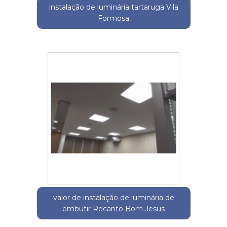
instalação de luminária tartaruga Vila
Formosa
valor de instalação de luminária de
embutir Recanto Bom Jesus