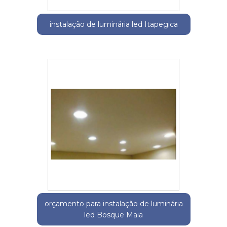
instalação de luminária led Itapegica
orçamento para instalação de luminária
led Bosque Maia