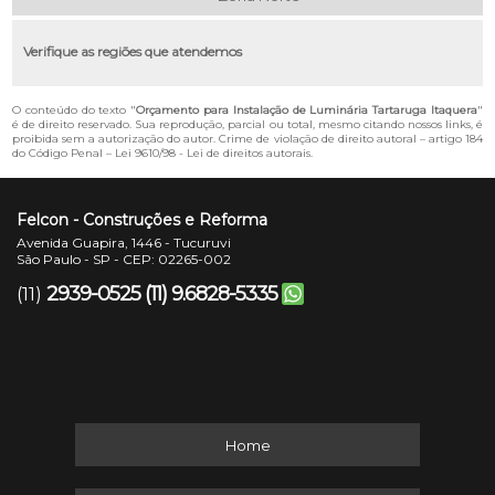
Verifique as regiões que atendemos
O conteúdo do texto "
Orçamento para Instalação de Luminária Tartaruga Itaquera
"
é de direito reservado. Sua reprodução, parcial ou total, mesmo citando nossos links, é
proibida sem a autorização do autor. Crime de violação de direito autoral – artigo 184
do Código Penal –
Lei 9610/98 - Lei de direitos autorais
.
Felcon - Construções e Reforma
Avenida Guapira, 1446 - Tucuruvi
São Paulo - SP - CEP: 02265-002
2939-0525
(11) 9.6828-5335
(11)
Home