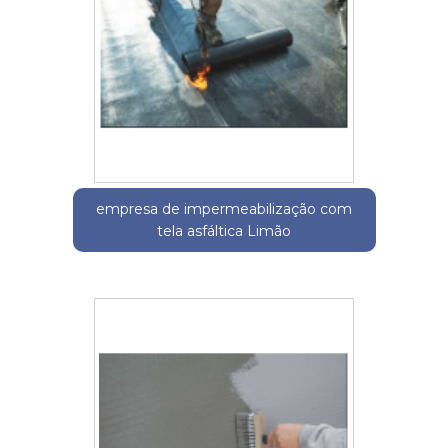
empresa de impermeabilização com
tela asfáltica Limão