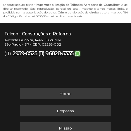
O conteúdo do texto "
Impermeabilização de Telhados Aeroporto de Guarulhos
" é de
direito reservado. Sua reprodução, parcial ou total, mesmo citando nossos links, é
proibida sem a autorização do autor. Crime de violação de direito autoral – artigo 184
do Código Penal –
Lei 9610/98 - Lei de direitos autorais
.
Felcon - Construções e Reforma
Avenida Guapira, 1446 - Tucuruvi
São Paulo - SP - CEP: 02265-002
2939-0525
(11) 9.6828-5335
(11)
Home
Empresa
Missão