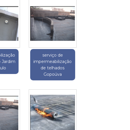
lização
serviço de
o Jardim
impermeabilização
ulo
de telhados
Gopoúva