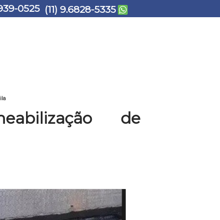
939-0525
(11) 9.6828-5335
ila
abilização de