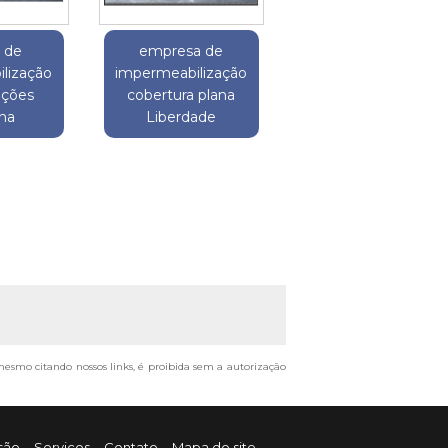
o de
empresa de
lização
impermeabilização
ações
cobertura plana
na
Liberdade
, mesmo citando nossos links, é proibida sem a autorização
são
Serviços
Contato
Mapa do site