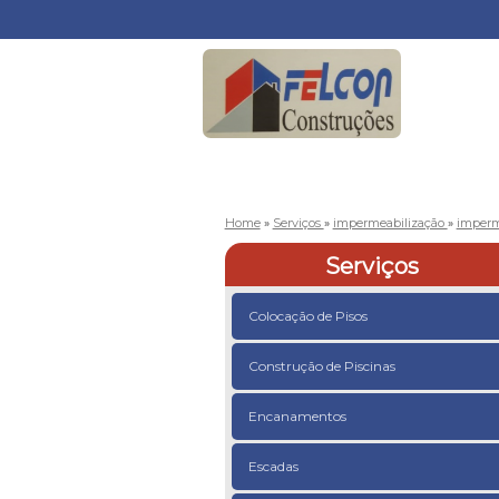
Home
»
Serviços
»
impermeabilização
»
imperme
Serviços
Colocação de Pisos
Construção de Piscinas
Encanamentos
Escadas