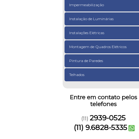
Impermeabilização
Instalação de Luminárias
Instalações Elétricas
Montagem de Quadros Elétricos
Pintura de Paredes
Telhados
Entre em contato pelos
telefones
2939-0525
(11)
(11) 9.6828-5335