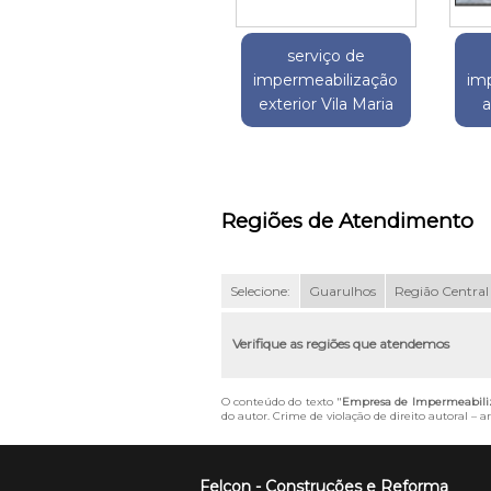
serviço de
impermeabilização
im
exterior Vila Maria
a
Regiões de Atendimento
Selecione:
Guarulhos
Região Central
Verifique as regiões que atendemos
O conteúdo do texto "
Empresa de Impermeabiliza
do autor. Crime de violação de direito autoral – 
Felcon - Construções e Reforma