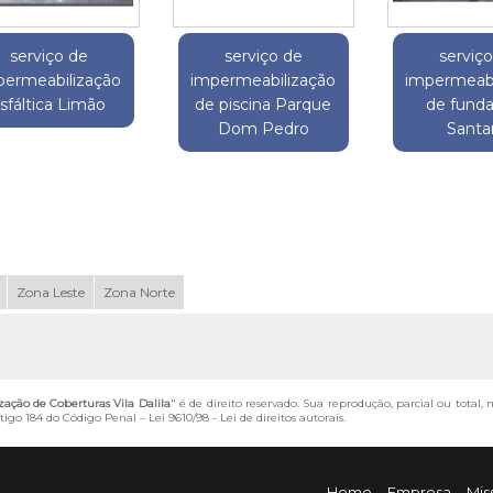
serviço de
serviço de
serviç
permeabilização
impermeabilização
impermeabi
sfáltica Limão
de piscina Parque
de fund
Dom Pedro
Santa
Zona Leste
Zona Norte
ção de Coberturas Vila Dalila
" é de direito reservado. Sua reprodução, parcial ou total
artigo 184 do Código Penal –
Lei 9610/98 - Lei de direitos autorais
.
Home
Empresa
Mis