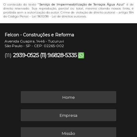
O conteúdo do texto "
Serviço de Impermeabilização de Terraços Água Azul
" é de
direito reservado. Sua reprodução, parcial ou total, mesmo citando nossos links, é
proibida sem a autorização do autor. Crime de violação de direito autoral – artigo 184
do Código Penal –
Lei 9610/98 - Lei de direitos autorais
.
Felcon - Construções e Reforma
Avenida Guapira, 1446 - Tucuruvi
São Paulo - SP - CEP: 02265-002
2939-0525
(11) 9.6828-5335
(11)
Home
Empresa
Missão