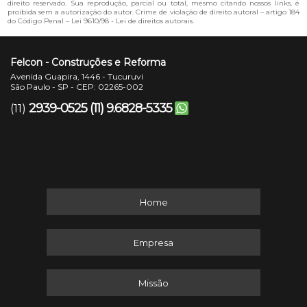
direito reservado. Sua reprodução, parcial ou total, mesmo citando nossos links, é
proibida sem a autorização do autor. Crime de violação de direito autoral – artigo 184
do Código Penal –
Lei 9610/98 - Lei de direitos autorais
.
Felcon - Construções e Reforma
Avenida Guapira, 1446 - Tucuruvi
São Paulo - SP - CEP: 02265-002
2939-0525
(11) 9.6828-5335
(11)
Home
Empresa
Missão