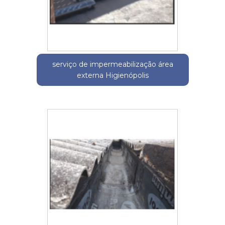
serviço de impermeabilização área
externa Higienópolis