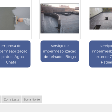
empresa de
serviço de
serviç
permeabilização
impermeabilização
impermeabi
e pintura Água
de telhados Bixiga
exterior 
Chata
Patria
Zona Leste
Zona Norte