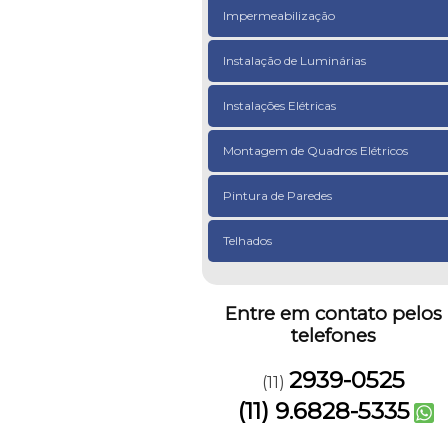
Impermeabilização
Instalação de Luminárias
Instalações Elétricas
Montagem de Quadros Elétricos
Pintura de Paredes
Telhados
Entre em contato pelos
telefones
2939-0525
(11)
(11) 9.6828-5335