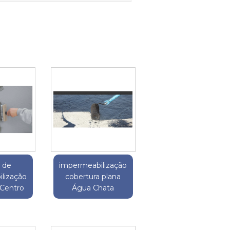
o de
impermeabilização
lização
cobertura plana
 Centro
Água Chata