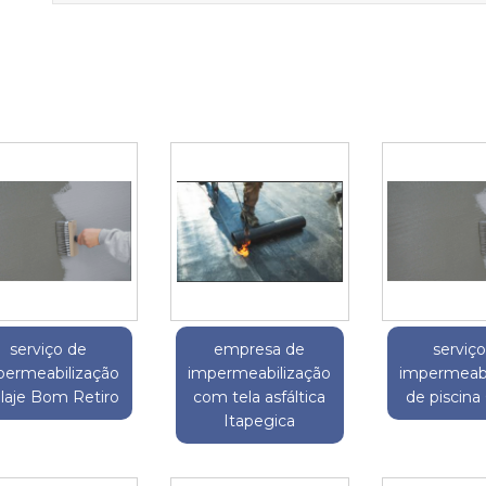
serviço de
empresa de
serviç
permeabilização
impermeabilização
impermeabi
 laje Bom Retiro
com tela asfáltica
de piscina
Itapegica