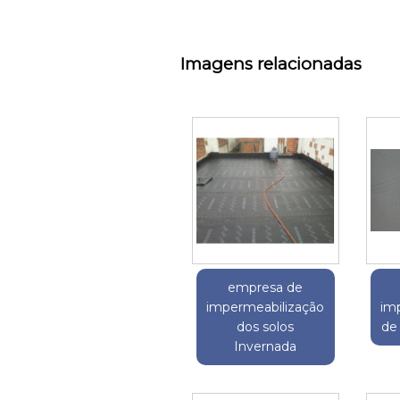
Imagens relacionadas
empresa de
impermeabilização
im
dos solos
de
Invernada