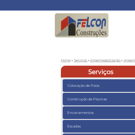
Home
»
Serviços
»
impermeabilização
»
imperm
Serviços
Colocação de Pisos
Construção de Piscinas
Encanamentos
Escadas