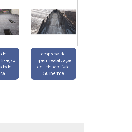
o de
empresa de
lização
impermeabilização
Cidade
de telhados Vila
rca
Guilherme