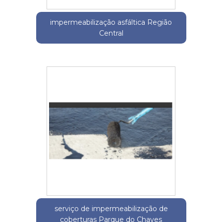
impermeabilização asfáltica Região
Central
serviço de impermeabilização de
coberturas Parque do Chaves