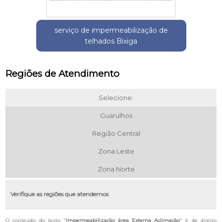
serviço de impermeabilização de
telhados Bixiga
Regiões de Atendimento
Selecione:
Guarulhos
Região Central
Zona Leste
Zona Norte
Verifique as regiões que atendemos
O conteúdo do texto "
Impermeabilização área Externa Aclimação
" é de direito