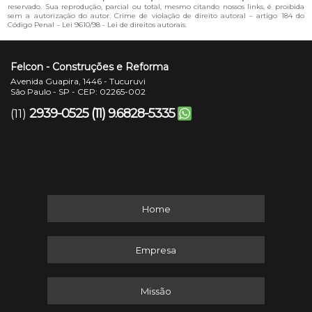
reservado. Sua reprodução, parcial ou total, mesmo citando nossos links, é proibida
sem a autorização do autor. Crime de violação de direito autoral – artigo 184 do
Código Penal –
Lei 9610/98 - Lei de direitos autorais
.
Felcon - Construções e Reforma
Avenida Guapira, 1446 - Tucuruvi
São Paulo - SP - CEP: 02265-002
2939-0525
(11) 9.6828-5335
(11)
Home
Empresa
Missão