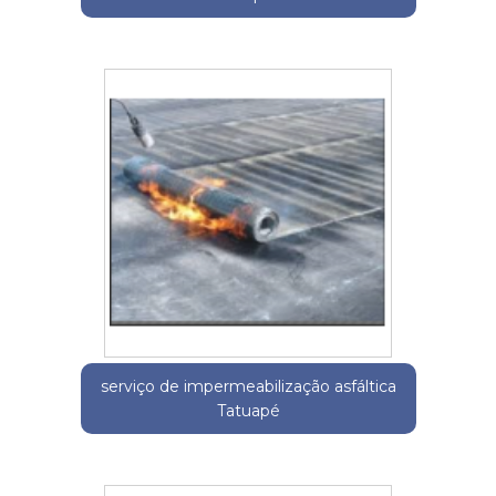
serviço de impermeabilização asfáltica
Tatuapé