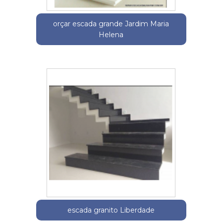
orçar escada grande Jardim Maria
Helena
escada granito Liberdade