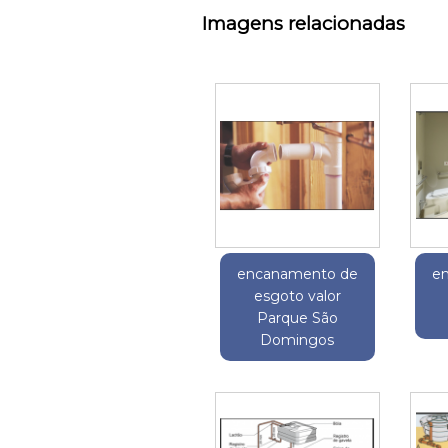
Imagens relacionadas
encanamento de
e
esgoto valor
Parque São
Domingos