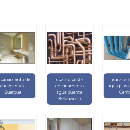
ncanamento de
quanto custa
encanam
chuveiro Vila
encanamento
água pluvi
Buarque
água quente
Cent
Belenzinho