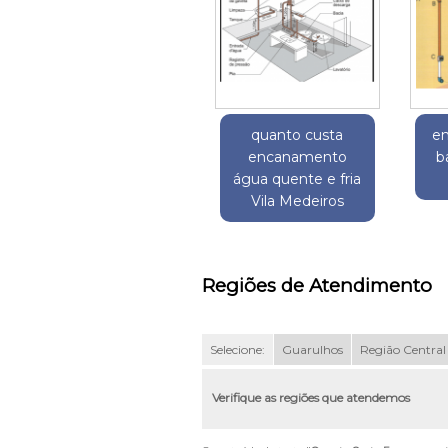
quanto custa
e
encanamento
b
água quente e fria
Vila Medeiros
Regiões de Atendimento
Selecione:
Guarulhos
Região Central
Verifique as regiões que atendemos