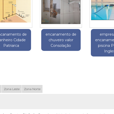
ncanamento de
encanamento de
empres
anheiro Cidade
chuveiro valor
encaname
Patriarca
Consolação
piscina 
Ingle
Zona Leste
Zona Norte