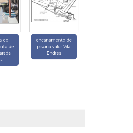
a de
encanamento de
nto de
piscina valor Vila
Parada
Endres
sa