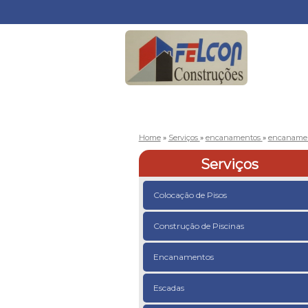
Home
»
Serviços
»
encanamentos
»
encanamen
Serviços
Colocação de Pisos
Construção de Piscinas
Encanamentos
Escadas