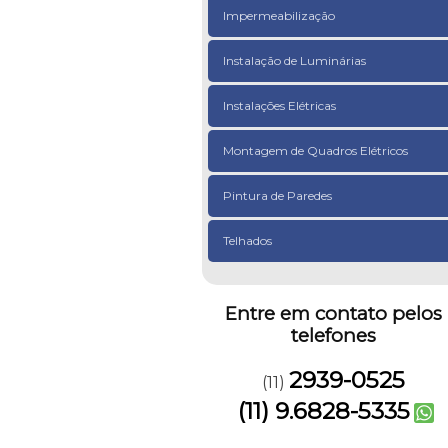
Impermeabilização
Instalação de Luminárias
Instalações Elétricas
Montagem de Quadros Elétricos
Pintura de Paredes
Telhados
Entre em contato pelos
telefones
2939-0525
(11)
(11) 9.6828-5335