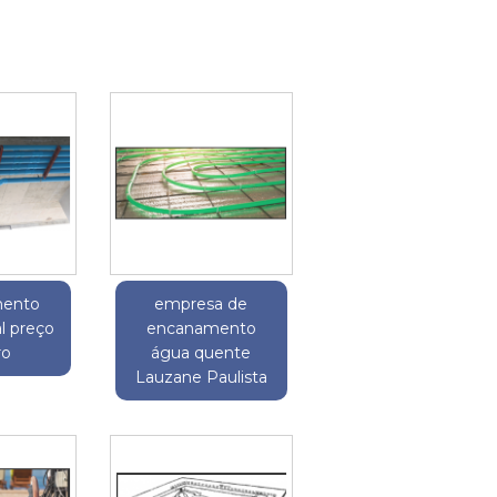
ento
empresa de
al preço
encanamento
ro
água quente
Lauzane Paulista