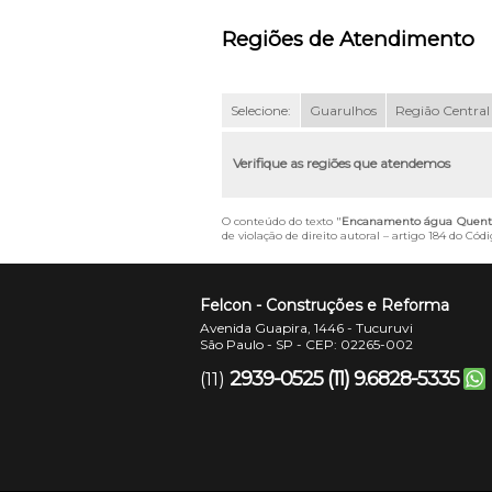
Regiões de Atendimento
Selecione:
Guarulhos
Região Central
Verifique as regiões que atendemos
O conteúdo do texto "
Encanamento água Quente 
de violação de direito autoral – artigo 184 do Cód
Felcon - Construções e Reforma
Avenida Guapira, 1446 - Tucuruvi
São Paulo - SP - CEP: 02265-002
2939-0525
(11) 9.6828-5335
(11)