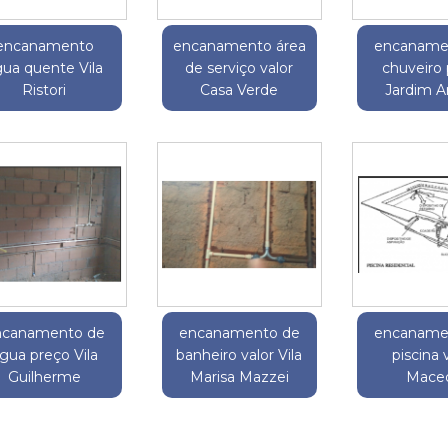
encanamento
encanamento área
encaname
ua quente Vila
de serviço valor
chuveiro
Ristori
Casa Verde
Jardim Ar
ncanamento de
encanamento de
encaname
gua preço Vila
banheiro valor Vila
piscina 
Guilherme
Marisa Mazzei
Mace