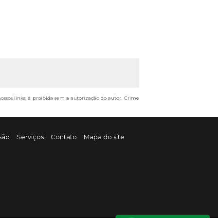
nossos links, é proibida sem a autorização do autor. Crime
são
Serviços
Contato
Mapa do site