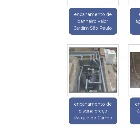
encanamento de
banheiro valor
ág
Jardim São Paulo
encanamento de
e
piscina preço
á
Parque do Carmo