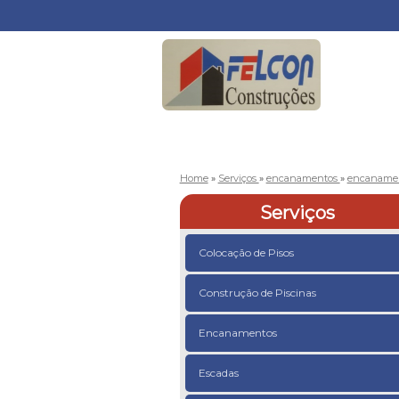
Home
»
Serviços
»
encanamentos
»
encanamen
Serviços
Colocação de Pisos
Construção de Piscinas
Encanamentos
Escadas