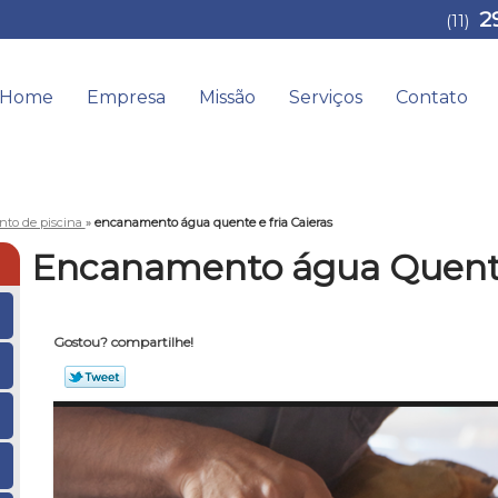
2
(11)
Home
Empresa
Missão
Serviços
Contato
to de piscina
»
encanamento água quente e fria Caieras
Encanamento água Quente 
Gostou? compartilhe!