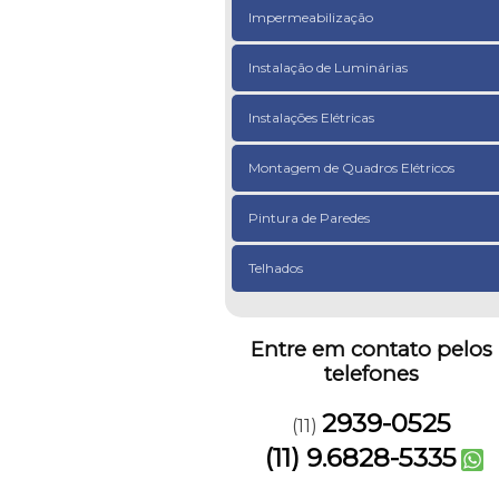
Impermeabilização
Instalação de Luminárias
Instalações Elétricas
Montagem de Quadros Elétricos
Pintura de Paredes
Telhados
Entre em contato pelos
telefones
2939-0525
(11)
(11) 9.6828-5335