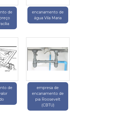
nto de
encanamento de
 preço
água Vila Maria
acília
nto de
empresa de
valor
encanamento de
do
pia Roosevelt
(CBTU)