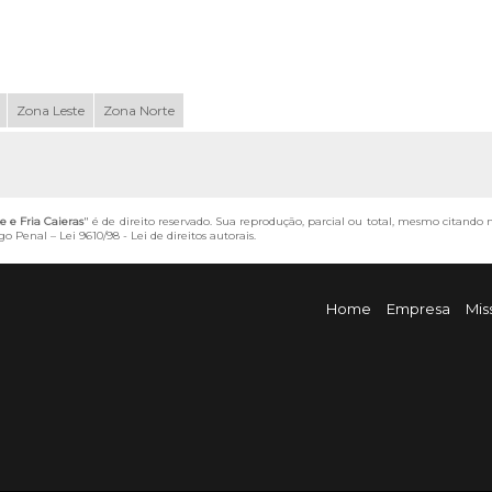
Zona Leste
Zona Norte
e Fria Caieras
" é de direito reservado. Sua reprodução, parcial ou total, mesmo citando 
igo Penal –
Lei 9610/98 - Lei de direitos autorais
.
Home
Empresa
Mis