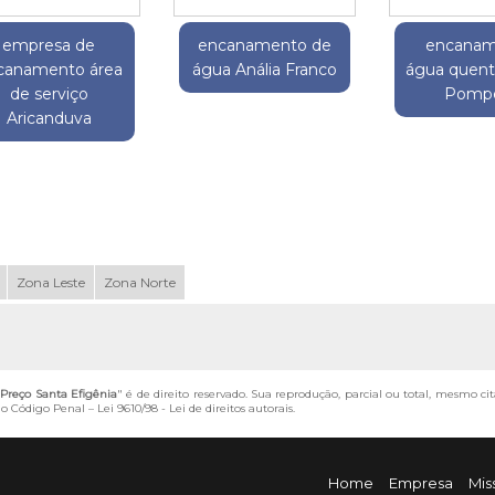
empresa de
encanamento de
encanam
canamento área
água Anália Franco
água quent
de serviço
Pompé
Aricanduva
Zona Leste
Zona Norte
reço Santa Efigênia
" é de direito reservado. Sua reprodução, parcial ou total, mesmo ci
 do Código Penal –
Lei 9610/98 - Lei de direitos autorais
.
Home
Empresa
Mis