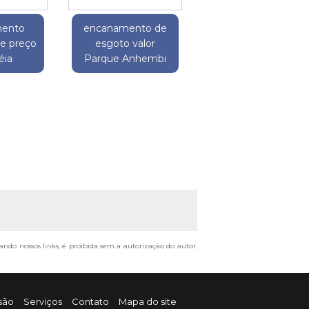
ento
encanamento de
e preço
esgoto valor
ia
Parque Anhembi
tando nossos links, é proibida sem a autorização do autor.
são
Serviços
Contato
Mapa do site