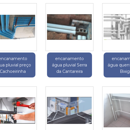
encanamento
encanamento
encanam
ua pluvial preço
água pluvial Serra
água quent
Cachoeirinha
da Cantareira
Bixi