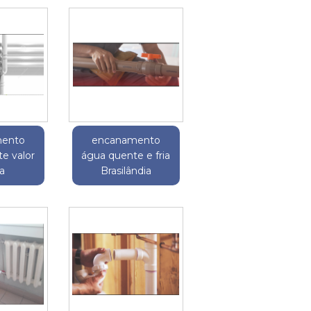
ento
encanamento
e valor
água quente e fria
ga
Brasilândia