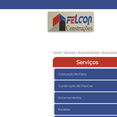
Home
»
Serviços
»
encanamentos
»
encanamen
Serviços
Colocação de Pisos
Construção de Piscinas
Encanamentos
Escadas