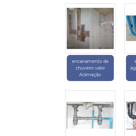
encanamento de
chuveiro valor
ág
Aclimação