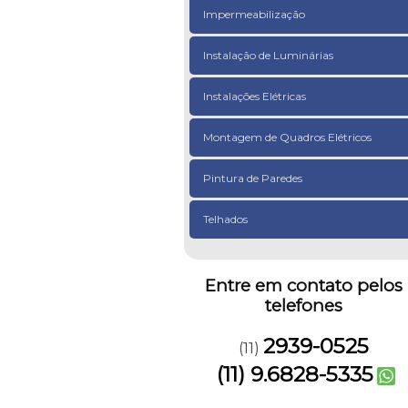
Impermeabilização
Instalação de Luminárias
Instalações Elétricas
Montagem de Quadros Elétricos
Pintura de Paredes
Telhados
Entre em contato pelos
telefones
2939-0525
(11)
(11) 9.6828-5335