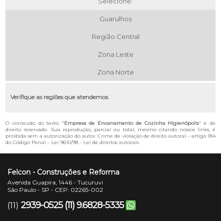
Selecione:
Guarulhos
Região Central
Zona Leste
Zona Norte
Verifique as regiões que atendemos
O conteúdo do texto "
Empresa de Encanamento de Cozinha Higienópolis
" é de
direito reservado. Sua reprodução, parcial ou total, mesmo citando nossos links, é
proibida sem a autorização do autor. Crime de violação de direito autoral – artigo 184
do Código Penal –
Lei 9610/98 - Lei de direitos autorais
.
Felcon - Construções e Reforma
Avenida Guapira, 1446 - Tucuruvi
São Paulo - SP - CEP: 02265-002
2939-0525
(11) 9.6828-5335
(11)