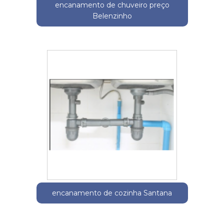
encanamento de chuveiro preço
Belenzinho
encanamento de cozinha Santana