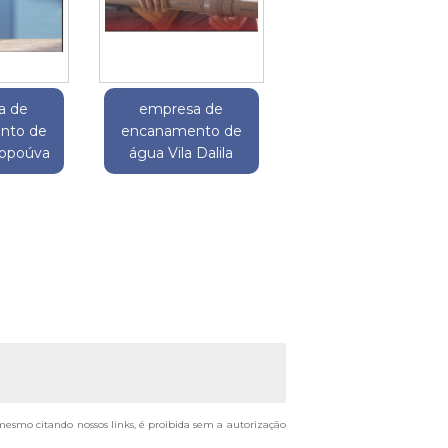
a de
empresa de
nto de
encanamento de
Gopoúva
água Vila Dalila
, mesmo citando nossos links, é proibida sem a autorização