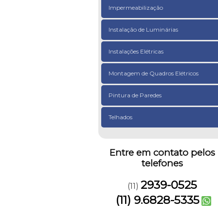
Impermeabilização
Instalação de Luminárias
Instalações Elétricas
Montagem de Quadros Elétricos
Pintura de Paredes
Telhados
Entre em contato pelos
telefones
2939-0525
(11)
(11) 9.6828-5335