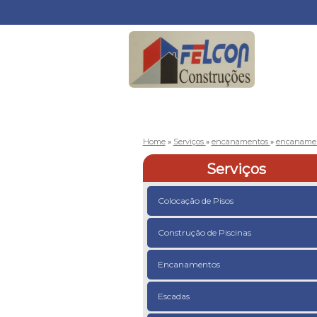
Home
»
Serviços
»
encanamentos
»
encanamen
Serviços
Colocação de Pisos
Construção de Piscinas
Encanamentos
Escadas