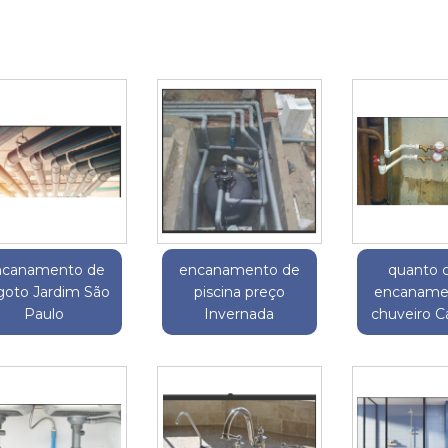
ncanamento de
encanamento de
quanto 
goto Jardim São
piscina preço
encaname
Paulo
Invernada
chuveiro 