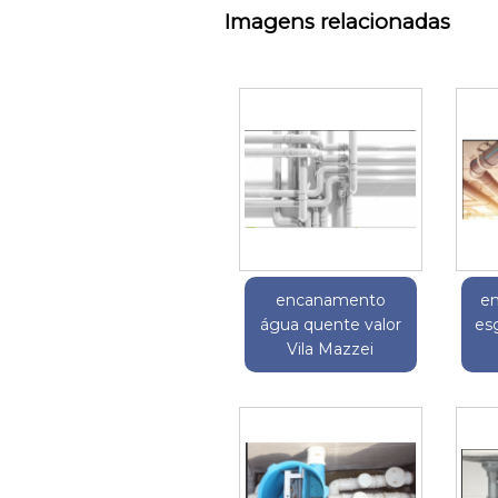
Imagens relacionadas
encanamento
e
água quente valor
es
Vila Mazzei