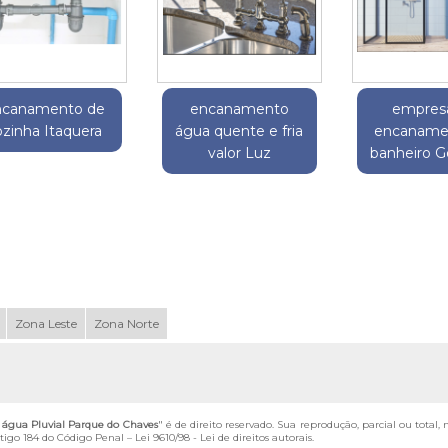
ncanamento de
encanamento
empres
ozinha Itaquera
água quente e fria
encaname
valor Luz
banheiro 
Zona Leste
Zona Norte
gua Pluvial Parque do Chaves
" é de direito reservado. Sua reprodução, parcial ou total
artigo 184 do Código Penal –
Lei 9610/98 - Lei de direitos autorais
.