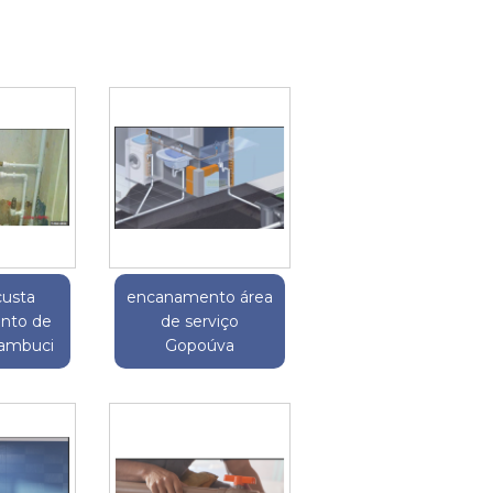
custa
encanamento área
nto de
de serviço
Cambuci
Gopoúva