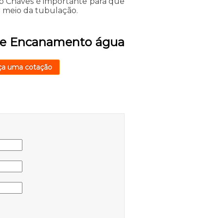
 Chaves é importante para que
r meio da tubulação.
 de Encanamento água
ça uma cotação