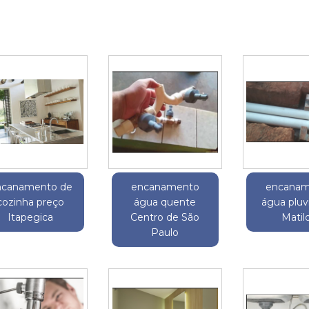
ncanamento de
encanamento
encanam
cozinha preço
água quente
água pluvi
Itapegica
Centro de São
Matil
Paulo