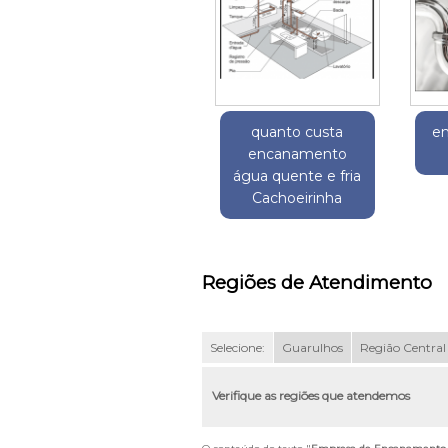
quanto custa
e
encanamento
água quente e fria
Cachoeirinha
Regiões de Atendimento
Selecione:
Guarulhos
Região Central
Verifique as regiões que atendemos