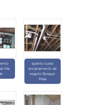
ento
quanto custa
al Vila
encanamento de
de
esgoto Bosque
Maia