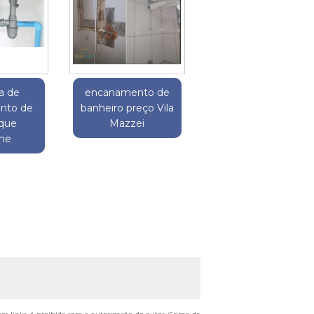
a de
encanamento de
nto de
banheiro preço Vila
rque
Mazzei
he