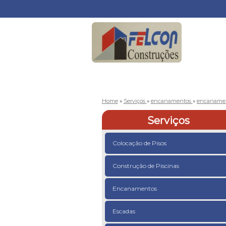
Home
»
Serviços
»
encanamentos
»
encanamen
Serviços
Colocação de Pisos
Construção de Piscinas
Encanamentos
Escadas