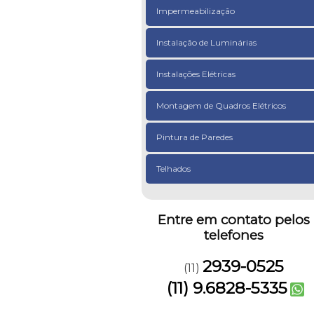
Impermeabilização
Instalação de Luminárias
Instalações Elétricas
Montagem de Quadros Elétricos
Pintura de Paredes
Telhados
Entre em contato pelos
telefones
2939-0525
(11)
(11) 9.6828-5335