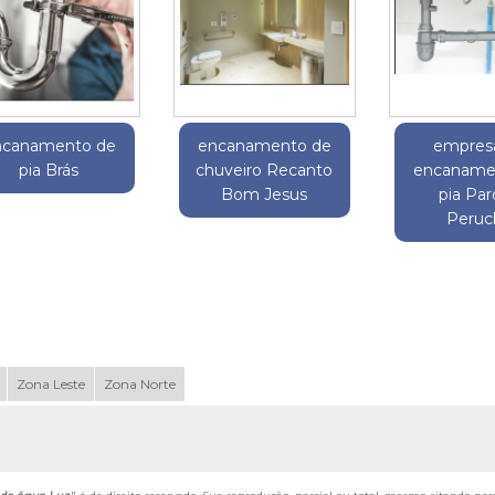
ncanamento de
encanamento de
empres
pia Brás
chuveiro Recanto
encaname
Bom Jesus
pia Pa
Peruc
Zona Leste
Zona Norte