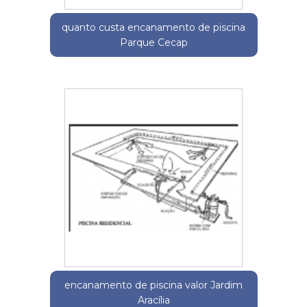
quanto custa encanamento de piscina
Parque Cecap
encanamento de piscina valor Jardim
Aracília