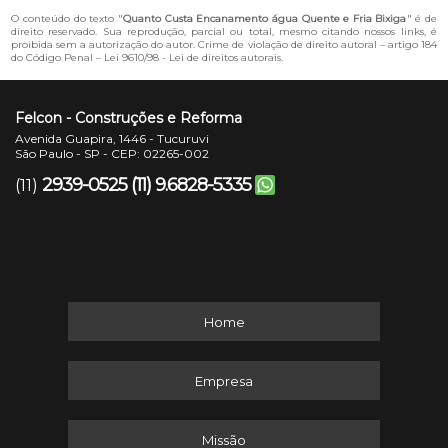
O conteúdo do texto "
Quanto Custa Encanamento água Quente e Fria Bixiga
" é de
direito reservado. Sua reprodução, parcial ou total, mesmo citando nossos links, é
proibida sem a autorização do autor. Crime de violação de direito autoral – artigo 184
do Código Penal –
Lei 9610/98 - Lei de direitos autorais
.
Felcon - Construções e Reforma
Avenida Guapira, 1446 - Tucuruvi
São Paulo - SP - CEP: 02265-002
2939-0525
(11) 9.6828-5335
(11)
Home
Empresa
Missão