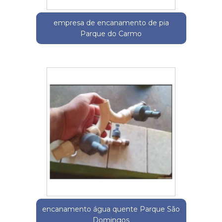
empresa de encanamento de pia
Parque do Carmo
encanamento água quente Parque São
Domingos