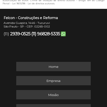
autorização do autor. Crime de violação de direito autoral – artigo 184 do Código
Penal –
Lei 9610/98 - Lei de direitos autorais
.
Felcon - Construções e Reforma
Avenida Guapira, 1446 - Tucuruvi
São Paulo - SP - CEP: 02265-002
2939-0525
(11) 9.6828-5335
(11)
Home
Empresa
Missão