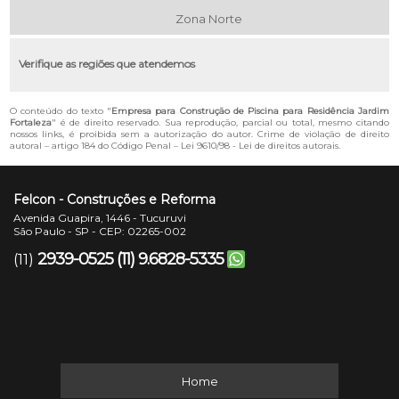
Zona Norte
Verifique as regiões que atendemos
O conteúdo do texto "
Empresa para Construção de Piscina para Residência Jardim
Fortaleza
" é de direito reservado. Sua reprodução, parcial ou total, mesmo citando
nossos links, é proibida sem a autorização do autor. Crime de violação de direito
autoral – artigo 184 do Código Penal –
Lei 9610/98 - Lei de direitos autorais
.
Felcon - Construções e Reforma
Avenida Guapira, 1446 - Tucuruvi
São Paulo - SP - CEP: 02265-002
2939-0525
(11) 9.6828-5335
(11)
Home