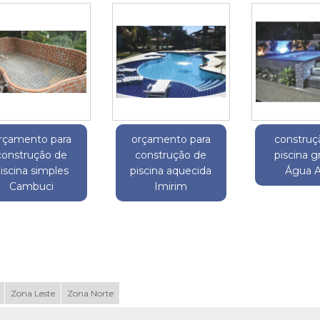
rçamento para
orçamento para
construç
construção de
construção de
piscina 
iscina simples
piscina aquecida
Água A
Cambuci
Imirim
Zona Leste
Zona Norte