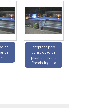
ão de
empresa para
grande
construção de
zul
piscina elevada
Parada Inglesa