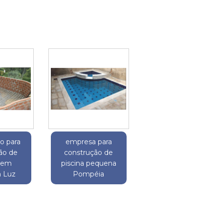
o para
empresa para
ão de
construção de
a em
piscina pequena
a Luz
Pompéia