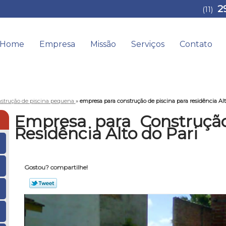
2
(11)
Home
Empresa
Missão
Serviços
Contato
strução de piscina pequena
»
empresa para construção de piscina para residência Alt
Empresa para Construção
Residência Alto do Pari
Gostou? compartilhe!