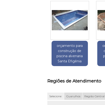
orçamento para
o
construção de
piscina alvenaria
p
Santa Efigênia
Regiões de Atendimento
Selecione:
Guarulhos
Região Central