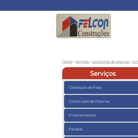
Home
»
Serviços
»
construção de piscinas
»
con
Serviços
Colocação de Pisos
Construção de Piscinas
Encanamentos
Escadas