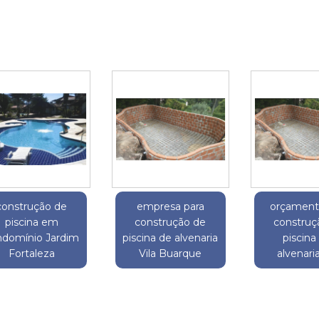
construção de
empresa para
orçament
piscina em
construção de
construç
ndomínio Jardim
piscina de alvenaria
piscin
Fortaleza
Vila Buarque
alvenari