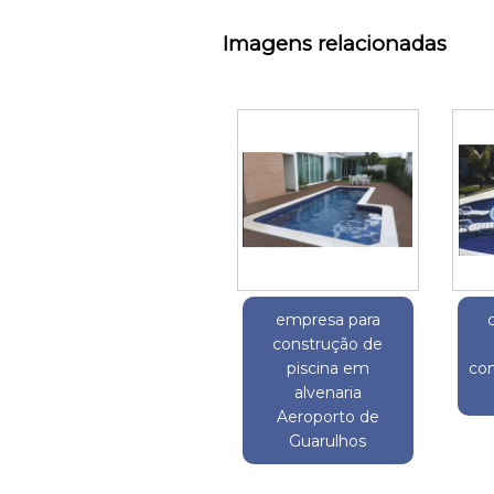
Imagens relacionadas
empresa para
construção de
piscina em
co
alvenaria
Aeroporto de
Guarulhos