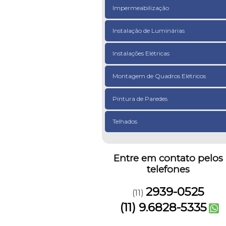
Impermeabilização
Instalação de Luminárias
Instalações Elétricas
Montagem de Quadros Elétricos
Pintura de Paredes
Telhados
Entre em contato pelos
telefones
2939-0525
(11)
(11) 9.6828-5335