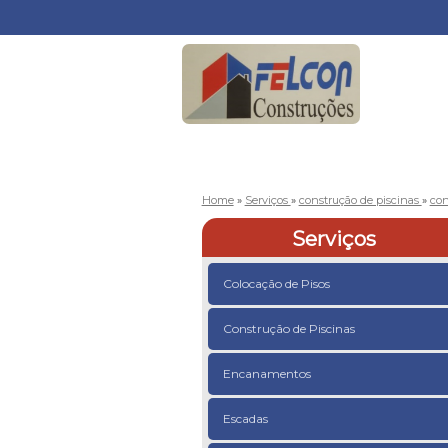
Home
»
Serviços
»
construção de piscinas
»
con
Serviços
Colocação de Pisos
Construção de Piscinas
Encanamentos
Escadas