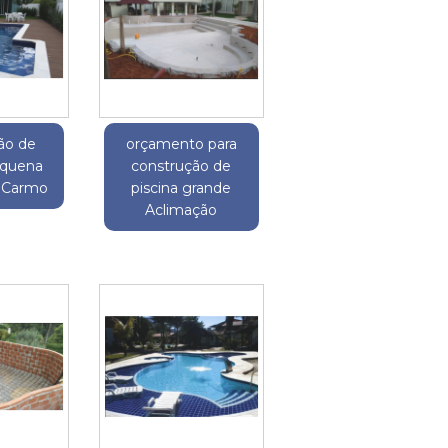
ão de
orçamento para
equena
construção de
 Carmo
piscina grande
Aclimação