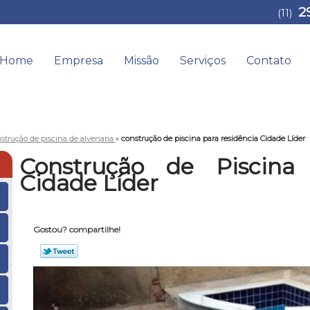
2
(11)
Home
Empresa
Missão
Serviços
Contato
strução de piscina de alvenaria
»
construção de piscina para residência Cidade Líder
Construção de Piscina 
Cidade Líder
Gostou? compartilhe!