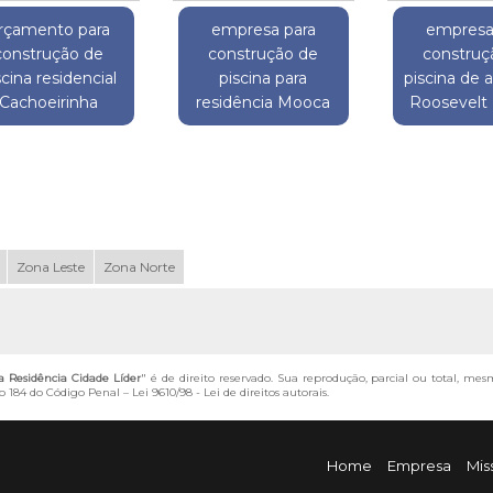
rçamento para
empresa para
empresa
construção de
construção de
construç
scina residencial
piscina para
piscina de a
Cachoeirinha
residência Mooca
Roosevelt
Zona Leste
Zona Norte
a Residência Cidade Líder
" é de direito reservado. Sua reprodução, parcial ou total, me
igo 184 do Código Penal –
Lei 9610/98 - Lei de direitos autorais
.
Home
Empresa
Mis