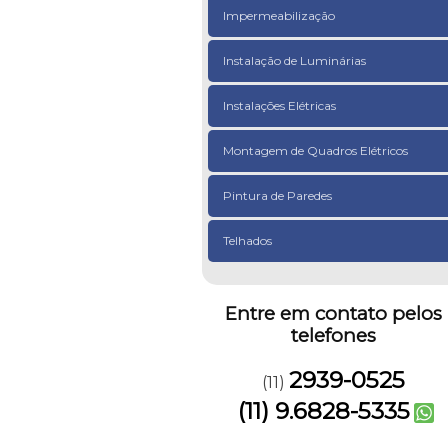
Impermeabilização
Instalação de Luminárias
Instalações Elétricas
Montagem de Quadros Elétricos
Pintura de Paredes
Telhados
Entre em contato pelos
telefones
2939-0525
(11)
(11) 9.6828-5335