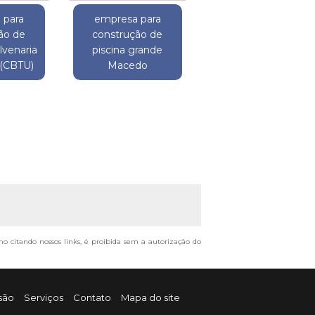
 para
empresa para
ão de
construção de
lvenaria
piscina grande
 (CBTU)
Macedo
smo citando nossos links, é proibida sem a autorização do
são
Serviços
Contato
Mapa do site