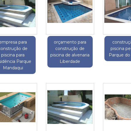
empresa para
orçamento para
construç
construção de
construção de
piscina p
piscina para
piscina de alvenaria
Parque do
sidência Parque
Liberdade
Mandaqui