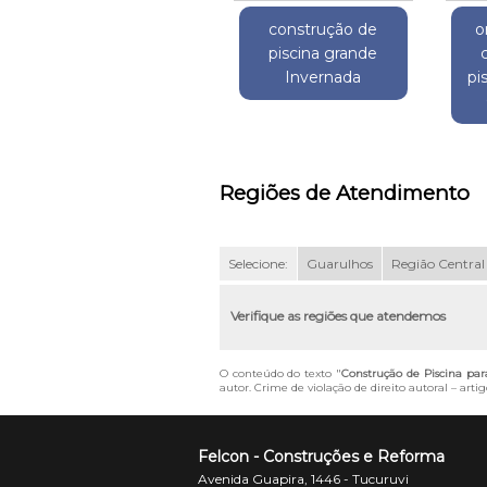
construção de
o
piscina grande
Invernada
pi
Regiões de Atendimento
Selecione:
Guarulhos
Região Central
Verifique as regiões que atendemos
O conteúdo do texto "
Construção de Piscina par
autor. Crime de violação de direito autoral – art
Felcon - Construções e Reforma
Avenida Guapira, 1446 - Tucuruvi