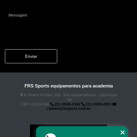
Enviar
FRS Sports equipamentos para academia
R. Pedro Fachini, 328 - Vila Independência - São Paulo
- SP
CEP: 04221-040
(11) 2659-3182
(11) 2659-2951
contato@frsports.com.br
Home